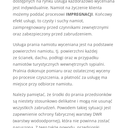
dostępnych na rynku usługa każdorazowo wyceniana
jest indywidualnie. Namiot na życzenie klienta
możemy poddać procesowi
IMPREGNACJI
. Końcowy
efekt usługi, to czysty i suchy namiot,
zaimpregnowany przed czynnikami zewnętrznymi
oraz zabezpieczony przed zabrudzeniem.
Usługa prania namiotu wyceniana jest na podstawie
powierzchni namiotu, tj. powierzchni każdej
ze ścianek, dachu, podłogi oraz w przypadku
namiotów turystycznych wewnętrznych sypialni.
Pralnia dokonuje pomiaru oraz ostatecznej wyceny
po procesie czyszczenia, a płatność za usługę ma
miejsce przy odbiorze namiotu.
Należy pamiętać, że środki do prania przedsionków
są niestety stosunkowo delikatne i mogą nie usunąć
wszystkich zabrudzeń. Powodem takiej sytuacji jest
zapewnienie ochrony fabrycznej warstwy DWR
(warstwy wodoodpornej), która nie powinna zostać
naruszona. Z tego także powodu, przedsionki