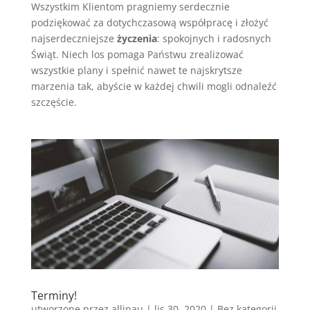
Wszystkim Klientom pragniemy serdecznie
podziękować za dotychczasową współpracę i złożyć
najserdeczniejsze
życzenia
: spokojnych i radosnych
Świąt. Niech los pomaga Państwu zrealizować
wszystkie plany i spełnić nawet te najskrytsze
marzenia tak, abyście w każdej chwili mogli odnaleźć
szczęście.
Terminy!
utworzone przez
allinau
|
lis 30, 2020
|
Bez kategorii