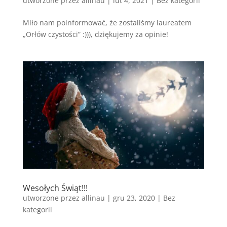
utworzone przez
allinau
|
lut 4, 2021
|
Bez kategorii
Miło nam poinformować, że zostaliśmy laureatem
„Orłów czystości” :))), dziękujemy za opinie!
Wesołych Świąt!!!
utworzone przez
allinau
|
gru 23, 2020
|
Bez
kategorii